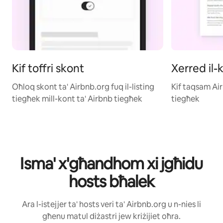
Kif toffri skont
Xerred il-
Oħloq skont ta' Airbnb.org fuq il-listing
Kif taqsam Ai
tiegħek mill-kont ta' Airbnb tiegħek
tiegħek
Isma' x'għandhom xi jgħidu
hosts bħalek
Ara l-istejjer ta' hosts veri ta' Airbnb.org u n-nies li
għenu matul diżastri jew kriżijiet oħra.