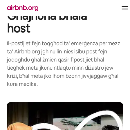
Aqbeż
għall-
Għajnuna bħala
kontenut
host
Il-postijiet fejn toqgħod ta' emerġenza permezz
ta' Airbnb.org jgħinu lin-nies isibu post fejn
joqogħdu għal żmien qasir f'postijiet bħal
tiegħek meta jkunu ntlaqtu minn diżastru jew
kriżi, bħal meta jkollhom bżonn jivvjaġġaw għal
kura medika.