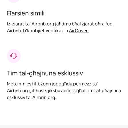
Ħarsien simili
Iż-żjarat ta' Airbnb.org jaħdmu bħal żjarat oħra fuq
Airbnb, b'kontijiet verifikati u
AirCover
.
Tim tal-għajnuna esklussiv
Meta n-nies fil-bżonn joqogħdu permezz ta'
Airbnb.org, il-hosts jiksbu aċċess għal tim tal-għajnuna
esklussiv ta' Airbnb.org.