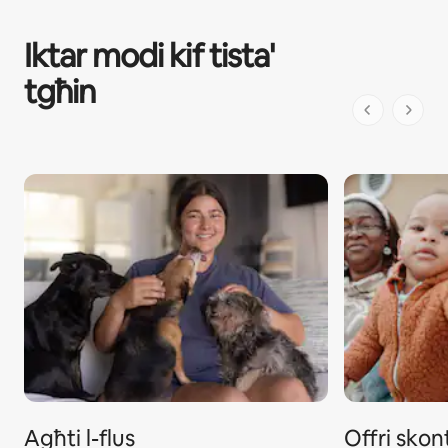
Iktar modi kif tista'
tgħin
1 minn 1 pa
Agħti l-flus
Offri skon