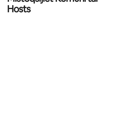
Hosts
Xorta se nitħallas għall-klijenti ta'
Airbnb.org?
Hemm bżonn ta' xi ħaġa oħra għaż-żjarat ta'
Airbnb.org?
Għandi bżonn nirreġistra biex nilqa' n-nies li
jibbukkjaw permezz ta' Airbnb.org?