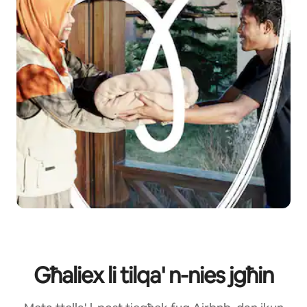
Għaliex li tilqa' n-nies jgħin