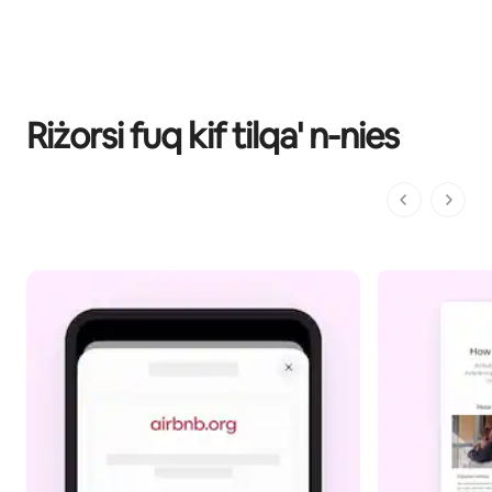
Riżorsi fuq kif tilqa' n-nies
1 minn 1 pa