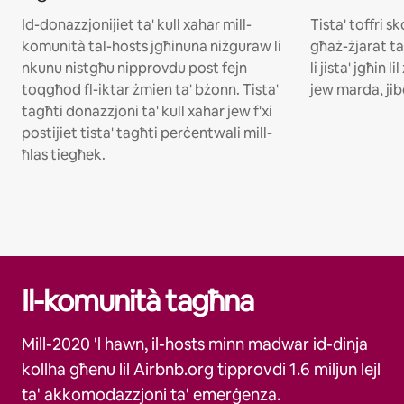
Id-donazzjonijiet ta' kull xahar mill-
Tista' toffri s
komunità tal-hosts jgħinuna niżguraw li
għaż-żjarat ta
nkunu nistgħu nipprovdu post fejn
li jista' jgħin l
toqgħod fl-iktar żmien ta' bżonn. Tista'
jew marda, jib
tagħti donazzjoni ta' kull xahar jew f'xi
postijiet tista' tagħti perċentwali mill-
ħlas tiegħek.
Il-komunità tagħna
Mill-2020 'l hawn, il-hosts minn madwar id-dinja
kollha għenu lil Airbnb.org tipprovdi 1.6 miljun lejl
ta' akkomodazzjoni ta' emerġenza.