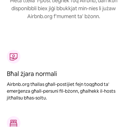
Meta ttella' l-post tiegħek fuq Airbnb, dan ikun
disponibbli biex jiġi bbukkjat min-nies li jużaw
Airbnb.org f'mument ta' bżonn.
Bħal żjara normali
Airbnb.org tħallas għall-postijiet fejn toqgħod ta'
emerġenza għall-persuni fil-bżonn, għalhekk il-hosts
jitħallsu bħas-soltu.