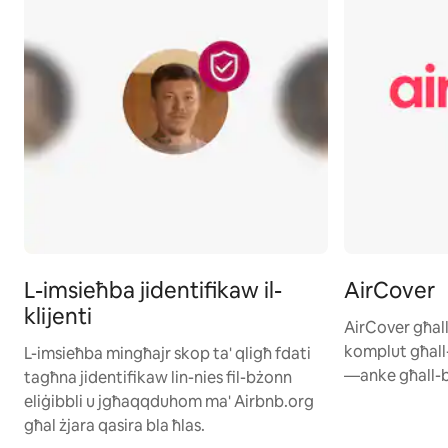
L-imsieħba jidentifikaw il-
AirCover
klijenti
AirCover għal
komplut għall-
L-imsieħba mingħajr skop ta' qligħ fdati
—anke għall-b
tagħna jidentifikaw lin-nies fil-bżonn
eliġibbli u jgħaqqduhom ma' Airbnb.org
għal żjara qasira bla ħlas.