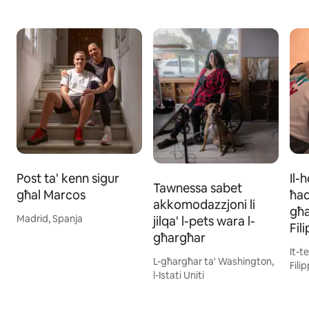
Post ta' kenn sigur
Il-h
Tawnessa sabet
għal Marcos
ħad
akkomodazzjoni li
għa
Madrid, Spanja
jilqa' l-pets wara l-
Fili
għargħar
It-t
L-għargħar ta' Washington,
Filip
l-Istati Uniti