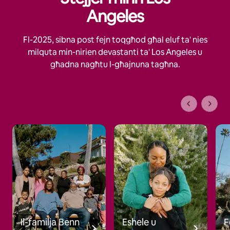
Angeles
Fl-2025, sibna post fejn toqgħod għal eluf ta' nies
milquta min-nirien devastanti ta' Los Angeles u
għadna nagħtu l-għajnuna tagħna.
1 minn 1 pa
Il-familja Benn
Eshele u
F