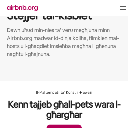
Aqbeż
għall-
Stejjer tal-kisbiet
kontenut
Dawn uħud min-nies ta' veru megħjuna minn
Airbnb.org madwar id-dinja kollha, flimkien mal-
hosts u l-għaqdiet imsieħba magħna li għenuna
nagħtu l-għajnuna.
Il-Maltempati ta' Kona, il-Hawaii
Kenn tajjeb għall-pets wara l-
għargħar