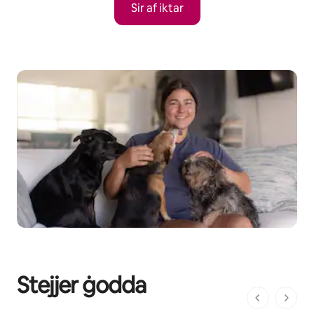
Sir af iktar
Stejjer ġodda
1 minn 1 pa