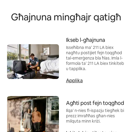
Għajnuna mingħajr qatigħ
Ikseb l-għajnuna
Isseħibna ma' 211 LA biex
nagħtu postijiet fejn toqgħod
tal-emerġenza bla ħlas. Imla l-
formola ta' 211 LA biex tinkiteb
u tapplika.
Applika
Agħti post fejn toqgħod
Ilqa' n-nies fl-ispazju tiegħek bi
prezz imraħħas għan-nies
milquta minn kriżi.