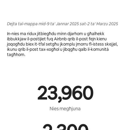
Dejta tal-mappa mid-9 ta' Jannar 2025 sat-2 ta' Marzu 2025
In-nies ma ridux jitbiegħdu minn djarhom u għalhekk
ibbukkjaw il-postijiet fuq Airbnb qrib il-post fejn kienu
joqogħdu biex it-tfal setgħu jkomplu jmorru fl-istess skejjel,
ikunu qrib il-post tax-xogħol u jibqgħu qalb il-komunità
tagħhom.
23,960
Nies megħjuna