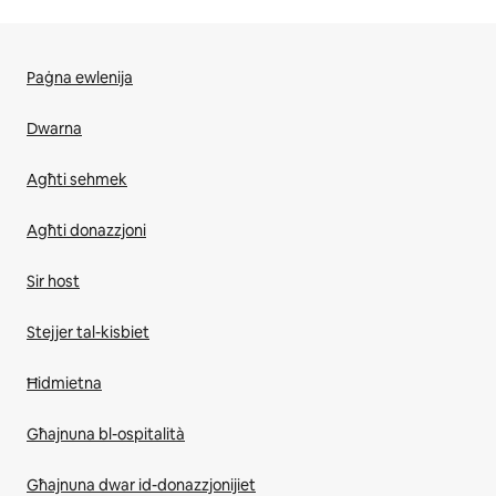
Paġna ewlenija
Dwarna
Agħti sehmek
Agħti donazzjoni
Sir host
Stejjer tal-kisbiet
Ħidmietna
Għajnuna bl-ospitalità
Għajnuna dwar id-donazzjonijiet