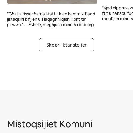
"Qed nippruvaw
ftit u naħsbu fuq
"Għalija fisser ħafna l-fatt li kien hemm xi ħadd
megħjun minn A
jistaqsini kif jien u li laqagħni qisni kont ta'
ġewwa." —Eshele, megħjuna minn Airbnb.org
Skopri iktar stejjer
Mistoqsijiet Komuni