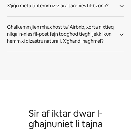
X'jiġri meta tintemm iż-żjara tan-nies fil-bżonn?
Għalkemm jien mhux host ta' Airbnb, xorta nixtieq
nilqa' n-nies fil-post fejn toqgħod tiegħi jekk ikun
hemm xi diżastru naturali. X'għandi nagħmel?
Sir af iktar dwar l-
għajnuniet li tajna