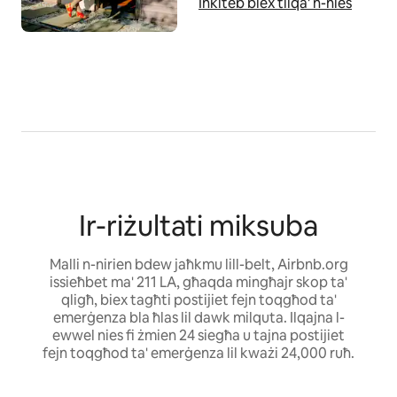
Inkiteb biex tilqa' n-nies
Ir-riżultati miksuba
Malli n-nirien bdew jaħkmu lill-belt, Airbnb.org
issieħbet ma' 211 LA, għaqda mingħajr skop ta'
qligħ, biex tagħti postijiet fejn toqgħod ta'
emerġenza bla ħlas lil dawk milquta. Ilqajna l-
ewwel nies fi żmien 24 siegħa u tajna postijiet
fejn toqgħod ta' emerġenza lil kważi 24,000 ruħ.