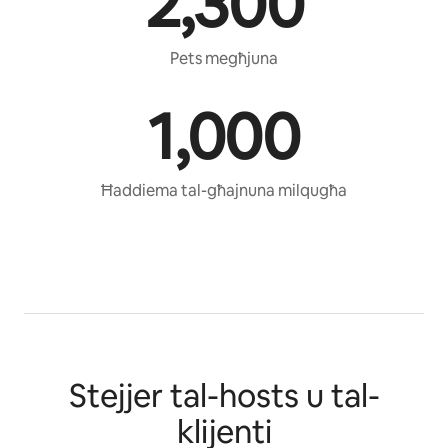
2,300
Pets megħjuna
1,000
Ħaddiema tal-għajnuna milqugħa
Stejjer tal-hosts u tal-
klijenti