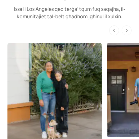
Issa li Los Angeles qed terġa' tqum fuq saqajha, il-
komunitajiet tal-belt għadhom jgħinu lil xulxin.
1 minn 1 pa