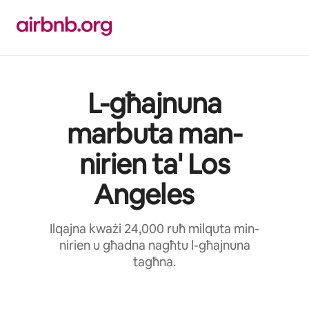
Aqbeż
għall-
kontenut
L-għajnuna
marbuta man-
nirien ta' Los
Angeles
Ilqajna kważi 24,000 ruħ milquta min-
nirien u għadna nagħtu l-għajnuna
tagħna.