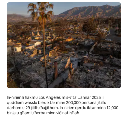
In-nirien li ħakmu Los Angeles mis-7 ta' Jannar 2025 'il
quddiem wasslu biex iktar minn 200,000 persuna jitilfu
darhom u 29 jitilfu ħajjithom. In-nirien qerdu iktar minn 12,000
binja u għamlu ħerba minn viċinati sħaħ.