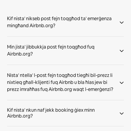
Kif nista' nikseb post fejn toqgħod ta' emerġenza
mingħand Airbnb.org?
Min jista' jibbukkja post fejn toqgħod fuq
Airbnb.org?
Nista' ntella' l-post fejn toqgħod tiegħi bil-prezz li
nixtieq għall-klijenti fuq Airbnb u bla ħlas jew bi
prezz imraħħas fuq Airbnb.org waqt l-emerġenzi?
Kif nista' nkun naf jekk booking ġiex minn
Airbnb.org?