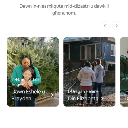
Dawn in-nies milquta mid-diżastri u dawk li
għenuhom.
1 minn 1 pa
In-Nirien ta' Los
Angeles
Dawn Eshele u
L-Uragan Helene
Il
Brayden
Din Elizabeth
D